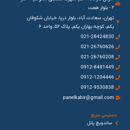
۲ - بلوار همت
تهران، سعادت آباد، بلوار دریا، خیابان شکوفان
یکم، کوچه بهاران یکم، پلاک ۵۲، واحد ۶
021-28424830
021-26760626
021-26760208
0912-8481449
0912-1204446
0912-9530838
panelkabir@gmail.com
دسترسی سریع
ساندویچ پانل