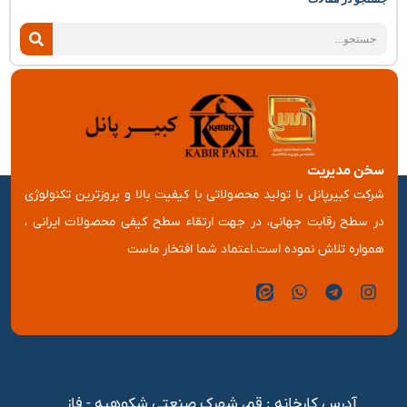
سخن مدیریت
شرکت کبیرپانل با تولید محصولاتی با کیفیت بالا و بروزترین تکنولوژی
در سطح رقابت جهانی، در جهت ارتقاء سطح کیفی محصولات ایرانی ،
همواره تلاش نموده است.اعتماد شما افتخار ماست
آدرس کارخانه : قم، شهرک صنعتی شکوهیه - فاز