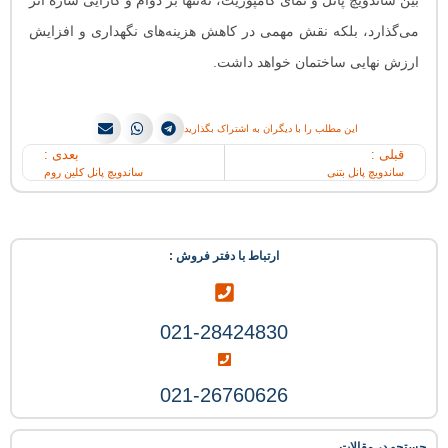
بین ساندویچ پانل و نمای کامپوزیت، نه‌تنها بر دوام و کارایی سازه اثر
می‌گذارد، بلکه نقش مهمی در کاهش هزینه‌های نگهداری و افزایش
ارزش نهایی ساختمان خواهد داشت.
این مطلب را با دیگران به اشتراک بگذارید
قبلی :
بعدی :
ساندویچ پانل بتنی
ساندویچ پانل کلین روم
ارتباط با دفتر فروش :
021-28424830
021-26760626
جستجو در مقالات